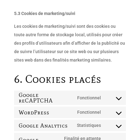
5.3 Cookies de marketing/suivi
Les cookies de marketing/suivi sont des cookies ou
toute autre forme de stockage local, utilisés pour créer
des profils d’utilisateurs afin d’afficher de la publicité ou
de suivre l’utilisateur sur ce site web ou sur plusieurs
sites web dans des finalités marketing similaires.
6. Cookies placés
Google
Fonctionnel
reCAPTCHA
Consent
to
WordPress
Fonctionnel
Consent
service
Google Analytics
to
Statistiques
google-
Consent
service
recaptcha
to
Finalité en attente