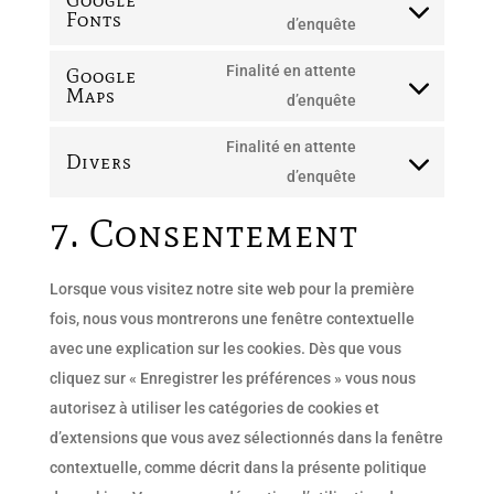
Google
wordpress
Fonts
service
Consent
d’enquête
google-
to
Finalité en attente
Google
analytics
service
Maps
Consent
d’enquête
google-
to
fonts
Finalité en attente
Divers
service
Consent
d’enquête
google-
to
7. Consentement
maps
service
divers
Lorsque vous visitez notre site web pour la première
fois, nous vous montrerons une fenêtre contextuelle
avec une explication sur les cookies. Dès que vous
cliquez sur « Enregistrer les préférences » vous nous
autorisez à utiliser les catégories de cookies et
d’extensions que vous avez sélectionnés dans la fenêtre
contextuelle, comme décrit dans la présente politique